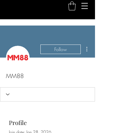
More actions
Follow
MM88
Profile
Join date: Jan 28, 2026