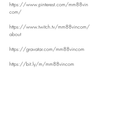
https://www.pinterest.com/mm88vin
com/
https://www.twitch.tv/mm88vincom/
about
https://gravatar.com/mm88vincom
https://bit.ly/m/mm88vincom
https://www.tumblr.com/mm88vinco
m
https://www.behance.net/mm88vinc
om
https://linktr.ee/mm88vincom
https://heylink.me/mm88vincom/