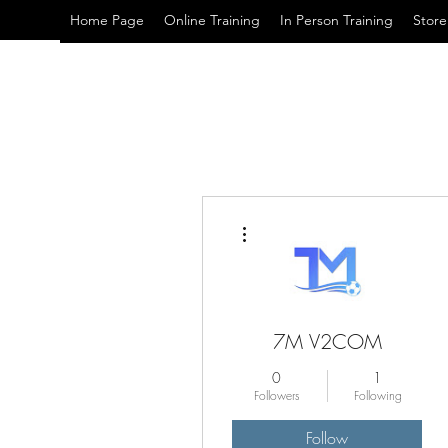
Home Page
Online Training
In Person Training
Store
More actions
7M V2COM
0
1
Followers
Following
Follow